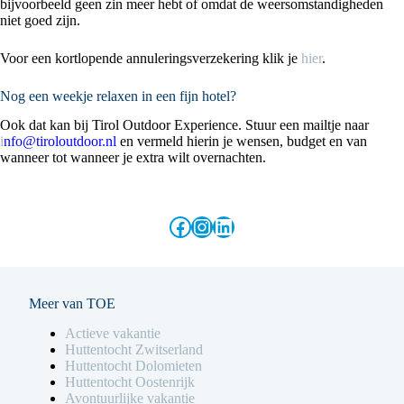
bijvoorbeeld geen zin meer hebt of omdat de weersomstandigheden
niet goed zijn.
Voor een kortlopende annuleringsverzekering klik je
hier
.
Nog een weekje relaxen in een fijn hotel?
Ook dat kan bij Tirol Outdoor Experience. Stuur een mailtje naar
i
nfo@tiroloutdoor.nl
en vermeld hierin je wensen, budget en van
wanneer tot wanneer je extra wilt overnachten.
Facebook
Instagram
LinkedIn
Meer van TOE
Actieve vakantie
Huttentocht Zwitserland
Huttentocht Dolomieten
Huttentocht Oostenrijk
Avontuurlijke vakantie