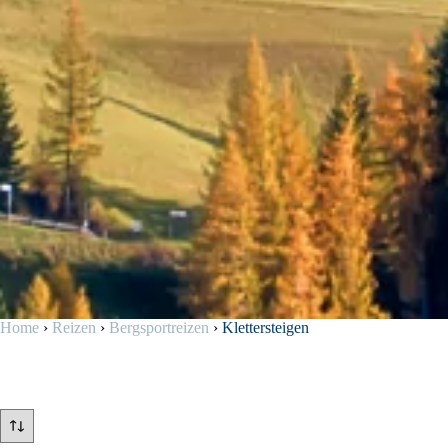
Home
›
Reizen
›
Bergsportreizen
›
Klettersteigen