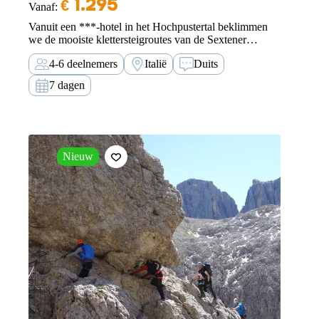
€
1.295
Vanaf:
Vanuit een ***-hotel in het Hochpustertal beklimmen
we de mooiste klettersteigroutes van de Sextener
Dolomieten, de bakermat van het klettersteigen.
4-6 deelnemers
Italië
Duits
7 dagen
Nieuw