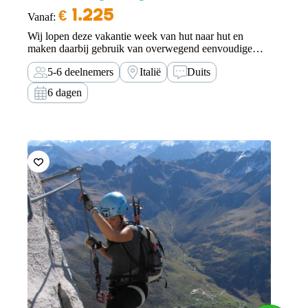
€
1.225
Vanaf:
Wij lopen deze vakantie week van hut naar hut en
maken daarbij gebruik van overwegend eenvoudige
klettersteigen, met af en toe pittige passages. Het decor
5-6 deelnemers
Italië
Duits
is echter voortdurend geweldig.
6 dagen