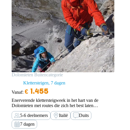
Dolomieten Buitencategorie
Klettersteigen
7 dagen
€
1.455
Vanaf:
Enerverende klettersteigweek in het hart van de
Dolomieten met routes die zich het best laten
omschrijven met extra lang, extra steil en extra moeilijk.
5-6 deelnemers
Italië
Duits
Kortom, een week lang klettersteigen van hut naar hut
voor conditioneel sterke en ervaren
7 dagen
klettersteigliefhebbers.