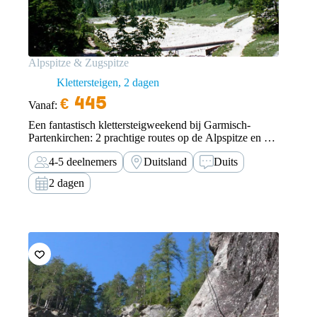
Alpspitze & Zugspitze
Klettersteigen
2 dagen
€
445
Vanaf:
Een fantastisch klettersteigweekend bij Garmisch-
Partenkirchen: 2 prachtige routes op de Alpspitze en op
de hoogste berg van Duitsland, de Zugspitze.
4-5 deelnemers
Duitsland
Duits
2 dagen