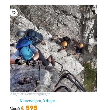
Allgäuer klettersteigdagen
Klettersteigen
3 dagen
€
595
Vanaf: