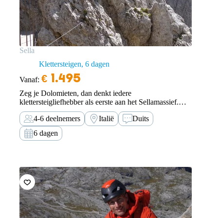
Sella
Klettersteigen
6 dagen
€
1.495
Vanaf:
Zeg je Dolomieten, dan denkt iedere
klettersteigliefhebber als eerste aan het Sellamassief.
Korte aanloop naar het begin van de routes en machtige
4-6 deelnemers
Italië
Duits
rotsen hebben absoluut bijgedragen aan de bekendheid
en de populariteit van dit gebied.
6 dagen