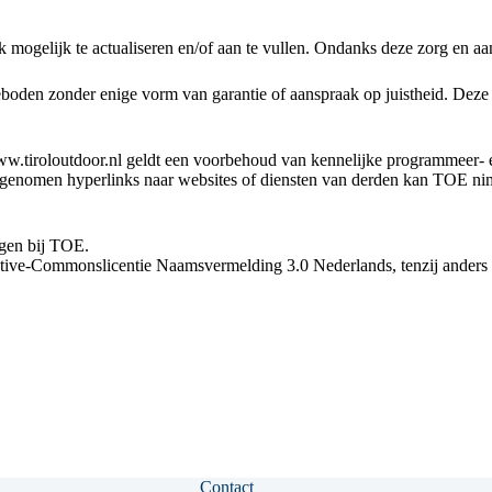
mogelijk te actualiseren en/of aan te vullen. Ondanks deze zorg en aand
boden zonder enige vorm van garantie of aanspraak op juistheid. Dez
www.tiroloutdoor.nl geldt een voorbehoud van kennelijke programmeer- 
genomen hyperlinks naar websites of diensten van derden kan TOE ni
ggen bij TOE.
ative-Commonslicentie Naamsvermelding 3.0 Nederlands, tenzij anders a
Contact