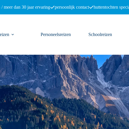
 / meer dan 30 jaar ervaring
persoonlijk contact
huttentochten specia
eizen
Personeelsreizen
Schoolreizen
Disclaimer