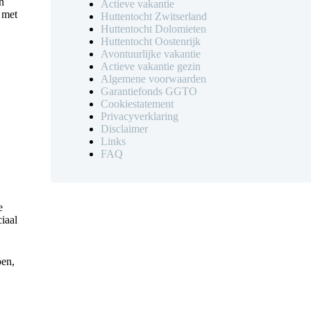
n
Actieve vakantie
 met
Huttentocht Zwitserland
Huttentocht Dolomieten
Huttentocht Oostenrijk
Avontuurlijke vakantie
Actieve vakantie gezin
Algemene voorwaarden
Garantiefonds GGTO
Cookiestatement
Privacyverklaring
Disclaimer
Links
FAQ
e
iaal
pen,