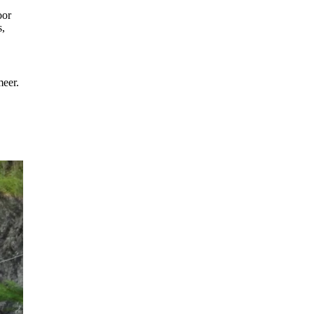
oor
s,
meer.