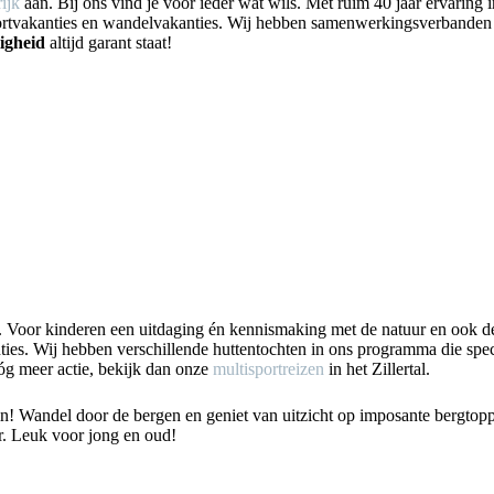
ijk
aan. Bij ons vind je voor ieder wat wils. Met ruim 40 jaar ervaring i
portvakanties en wandelvakanties. Wij hebben samenwerkingsverbanden
ligheid
altijd garant staat!
n. Voor kinderen een uitdaging én kennismaking met de natuur en ook d
ties. Wij hebben verschillende huttentochten in ons programma die spec
óg meer actie, bekijk dan onze
multisportreizen
in het Zillertal.
zin! Wandel door de bergen en geniet van uitzicht op imposante bergtop
er. Leuk voor jong en oud!