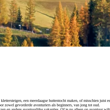
 klettersteigen, een meerdaagse huttentocht maken, of misschien juist e
oor zowel gevorderde avonturiers als beginners, van jong tot oud.
en en andere avontuurlijke vakanties. Of je nu alleen op avontuur wilt