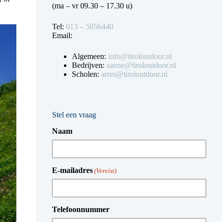
(ma – vr 09.30 – 17.30 u)
Tel:
013 – 5056440
Email:
Algemeen:
info@tiroloutdoor.nl
Bedrijven:
sanne@tiroloutdoor.nl
Scholen:
arres@tiroloutdoor.nl
Stel een vraag
Naam
E-mailadres
(Vereist)
Telefoonnummer