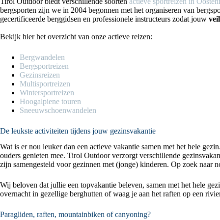
Tirol Outdoor biedt verschillende soorten
actieve sportreizen in Oostenr
bergsporten zijn we in 2004 begonnen met het organiseren van bergs
gecertificeerde berggidsen en professionele instructeurs zodat jouw
vei
Bekijk hier het overzicht van onze actieve reizen:
Bergwandelen
Bergsportreizen
Gezinsreizen
Multisportreizen
Wintersportreizen
Hoogalpiene touren
Sneeuwschoenwandelen
De leukste activiteiten tijdens jouw gezinsvakantie
Wat is er nou leuker dan een actieve vakantie samen met het hele gezi
ouders genieten mee. Tirol Outdoor verzorgt verschillende gezinsvakan
zijn samengesteld voor gezinnen met (jonge) kinderen. Op zoek naar n
Wij beloven dat jullie een topvakantie beleven, samen met het hele ge
overnacht in gezellige berghutten of waag je aan het raften op een rivi
Paragliden, raften, mountainbiken of canyoning?