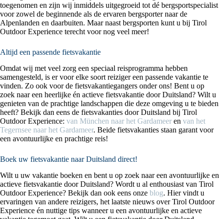
toegenomen en zijn wij inmiddels uitgegroeid tot dé bergsportspecialist
voor zowel de beginnende als de ervaren bergsporter naar de
Alpenlanden en daarbuiten. Maar naast bergsporten kunt u bij Tirol
Outdoor Experience terecht voor nog veel meer!
Altijd een passende fietsvakantie
Omdat wij met veel zorg een speciaal reisprogramma hebben
samengesteld, is er voor elke soort reiziger een passende vakantie te
vinden. Zo ook voor de fietsvakantiegangers onder ons! Bent u op
zoek naar een heerlijke én actieve fietsvakantie door Duitsland? Wilt u
genieten van de prachtige landschappen die deze omgeving u te bieden
heeft? Bekijk dan eens de fietsvakanties door Duitsland bij Tirol
Outdoor Experience:
van München naar het Gardameer
en
van het
Tegernsee naar het Gardameer
. Beide fietsvakanties staan garant voor
een avontuurlijke en prachtige reis!
Boek uw fietsvakantie naar Duitsland direct!
Wilt u uw vakantie boeken en bent u op zoek naar een avontuurlijke en
actieve fietsvakantie door Duitsland? Wordt u al enthousiast van Tirol
Outdoor Experience? Bekijk dan ook eens onze
blog
. Hier vindt u
ervaringen van andere reizigers, het laatste nieuws over Tirol Outdoor
Experience én nuttige tips wanneer u een avontuurlijke en actieve