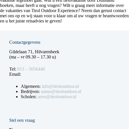
vakantie tegemoet gaat. Wilt u een fietsvakantie door Duitsland
boeken, maar heeft u nog vragen? Wilt u graag meer informatie over
de vakanties van Tirol Outdoor Experience? Neem dan gerust contact
met ons op en wij staan voor u klaar om al uw vragen te beantwoorden
en u het juiste reisadvies te geven!
Contactgegevens
Gildelaan 71, Hilvarenbeek
(ma – vr 09.30 – 17.30 u)
Tel:
013 – 5056440
Email:
Algemeen:
info@tiroloutdoor.nl
Bedrijven:
sanne@tiroloutdoor.nl
Scholen:
arres@tiroloutdoor.nl
Stel een vraag