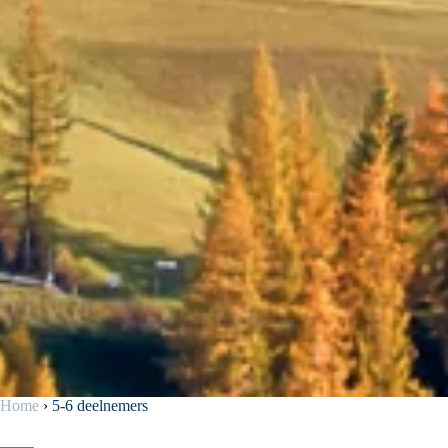
Home
›
5-6 deelnemers