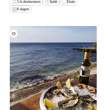
5-6 deelnemers
Italië
Duits
Cala Sisine, waarna we de komende dagen langs de
kust terugkeren naar Santa Maria.
8 dagen