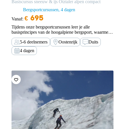
Basiscursus sneeuw & ijs Ötztaler alpen compact
Bergsportcursussen
4 dagen
€
695
Vanaf:
Tijdens onze bergsportcursussen leer je alle
basisprincipes van de hoogalpiene bergsport, waarmee
je op termijn al jouw bergsportdromen kunt
5-6 deelnemers
Oostenrijk
Duits
verwezenlijken. Het Taschachhaus biedt als steunpunt
met een indoor klimwand en cursuslokalen de ideale
4 dagen
omstandigheden.