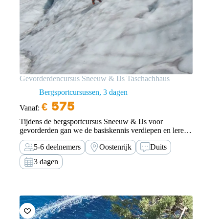
Gevorderdencursus Sneeuw & IJs Taschachhaus
Bergsportcursussen
3 dagen
€
575
Vanaf:
Tijdens de bergsportcursus Sneeuw & IJs voor
gevorderden gan we de basiskennis verdiepen en leren
we nieuwe vaardigheden waarna je zelfstandig
5-6 deelnemers
Oostenrijk
Duits
hoogalpiene touren kunt gaan doen en kunt deelnemen
aan prachtige touren.
3 dagen