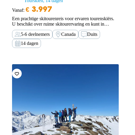
Tourskiën
14 dagen
€
3.997
Vanaf:
Een prachtige skitourenreis voor ervaren tourenskiërs.
U beschikt over ruime skitourervaring en kunt in
wisselend terrein en verschillende sneeuwsoorten goed
5-6 deelnemers
Canada
Duits
uit de voeten. U beheeerst de spitzkehren-techniek.
Hellingen tot 35º-40º zijn voor u geen enkel probleem.
14 dagen
Uw conditie is toereikend…