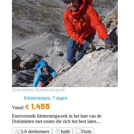
Dolomieten Buitencategorie
Klettersteigen
7 dagen
€
1.455
Vanaf:
Enerverende klettersteigweek in het hart van de
Dolomieten met routes die zich het best laten
omschrijven met extra lang, extra steil en extra moeilijk.
5-6 deelnemers
Italië
Duits
Kortom, een week lang klettersteigen van hut naar hut