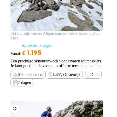
SkiTransalp van de Allgäu naar de Reschensee in Zuid-
Tirol
Tourskiën
7 dagen
€
1.195
Vanaf:
Een prachtige skitourenweek voor ervaren tourenskiërs.
Je kunt goed uit de voeten in offpiste terrein en in alle
sneeuwsoorten. Conditioneel dien je rekening te houden
5-6 deelnemers
Italië, Oostenrijk
Duits
met hoogteverschillen tot 1.200 meter. Je draagt je eigen
bagage; je rugzak zal niet meer…
7 dagen