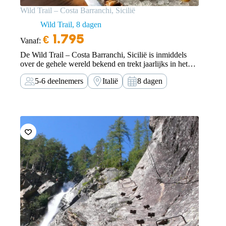
Wild Trail – Costa Barranchi, Sicilië
Wild Trail
8 dagen
€
1.795
Vanaf:
De Wild Trail – Costa Barranchi, Sicilië is inmiddels
over de gehele wereld bekend en trekt jaarlijks in het
hoogseizoen in mei en oktober veel avonturiers. De
5-6 deelnemers
Italië
8 dagen
jarenlange ervaring en gebiedskennis van onze
berggidsen biedt de mogelijkheid om bij grote…