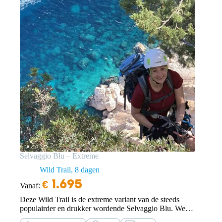
Selvaggio Blu – Extreme
Wild Trail
8 dagen
€
1.695
Vanaf:
Deze Wild Trail is de extreme variant van de steeds
populairder en drukker wordende Selvaggio Blu. We
starten in het binnenland van Sardinië en trekken naar