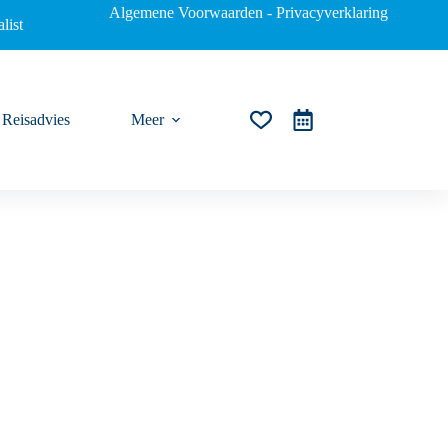
Algemene Voorwaarden
-
Privacyverklaring
list
Reisadvies
Meer
Winkelwagen