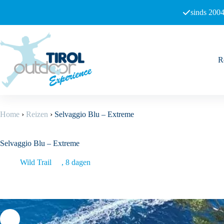
Ga
sinds 2004
naar
de
inhoud
R
Home
›
Reizen
›
Selvaggio Blu – Extreme
Selvaggio Blu – Extreme
Wild Trail
8 dagen