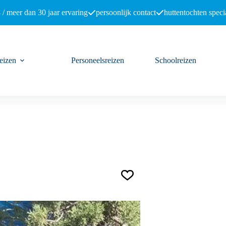
 / meer dan 30 jaar ervaring
persoonlijk contact
huttentochten specia
eizen
Personeelsreizen
Schoolreizen