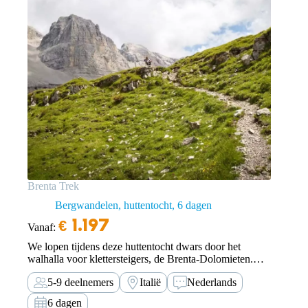
Brenta Trek
Bergwandelen, huttentocht
6 dagen
€
1.197
Vanaf:
We lopen tijdens deze huttentocht dwars door het
walhalla voor klettersteigers, de Brenta-Dolomieten.
Ervaar dit magnifieke gebied zonder te klettersteigen.
5-9 deelnemers
Italië
Nederlands
6 dagen