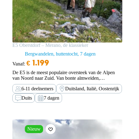
E5 Oberstdorf – Merano, de klassieker
Bergwandelen, huttentocht
7 dagen
€
1.199
Vanaf:
De E5 is de meest populaire oversteek van de Alpen
van Noord naar Zuid. Van bonte almweiden,
indrukwekkende rotsmassieven tot uitgestrekte witte
6-11 deelnemers
Duitsland, Italië, Oostenrijk
gletsjers.
Duits
7 dagen
Nieuw