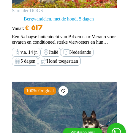
Sarntaler DOGS
Bergwandelen, met de hond
5 dagen
€
617
Vanaf:
Een 5-daagse huttentocht van Brixen naar Merano voor
ervaren en conditioneel sterke viervoeters en hun
baasjes.
v.a. 14 jr.
Italië
Nederlands
5 dagen
Hond toegestaan
100% Original
Whatsapp ons!