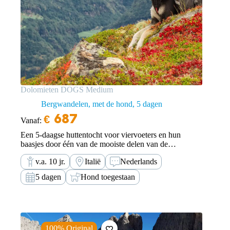
Dolomieten DOGS Medium
Bergwandelen, met de hond
5 dagen
€
687
Vanaf:
Een 5-daagse huttentocht voor viervoeters en hun
baasjes door één van de mooiste delen van de
Dolomieten.
v.a. 10 jr.
Italië
Nederlands
5 dagen
Hond toegestaan
100% Original