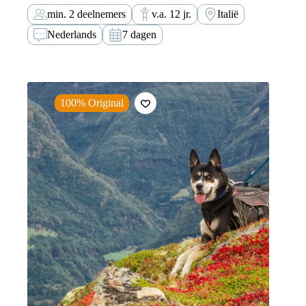
Alm, Lang- en Plattkofel en Rotwand naar de
min. 2 deelnemers
v.a. 12 jr.
Italië
Rosengarten.
Nederlands
7 dagen
100% Original