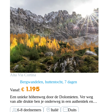
Alta Via Cortina
Bergwandelen, huttentocht
7 dagen
€
1.195
Vanaf:
Een unieke höhenweg door de Dolomieten. Ver weg
van alle drukte ben je onderweg in een authentiek en
eenzaam natuurlandschap met prachtige flora en fauna.
6-8 deelnemers
Italië
Duits