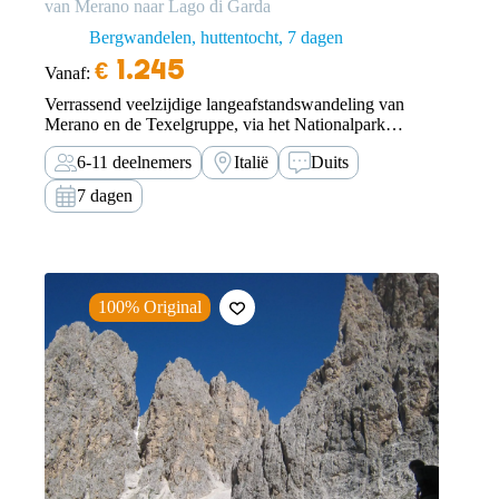
van Merano naar Lago di Garda
Bergwandelen, huttentocht
7 dagen
€
1.245
Vanaf:
Verrassend veelzijdige langeafstandswandeling van
Merano en de Texelgruppe, via het Nationalpark
Stilferjoch en de Brenta naar het Lago di Garda.
6-11 deelnemers
Italië
Duits
7 dagen
100% Original