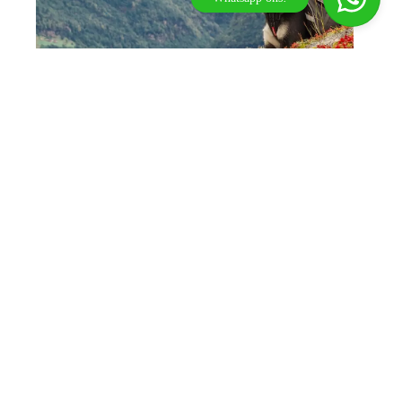
Arres
De snelste weg naar je volgende
avontuur in de Alpen!
Dolomieten DOGS Large
Welkom bij Tirol Outdoor Experience.
Bergwandelen, met de hond
6 dagen
Wat kan ik voor je betekenen?
€
794
Vanaf:
Een 6-daagse huttentocht voor viervoeters en hun
baasjes door één van de mooiste delen van de
Dolomieten.
v.a. 10 jr.
Italië
Nederlands
by Best4u Media
6 dagen
Hond toegestaan