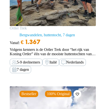
Ortler Trek
Bergwandelen, huttentocht
7 dagen
€
1.367
Vanaf:
Volgens kenners is de Ortler Trek door “het rijk van
Koning Ortler” één van de mooiste huttentochten van
de Alpen. Ervaar dit prachtige gebied en wandel met
5-9 deelnemers
Italië
Nederlands
TOE vanuit het Ultental naar de Ortler.
7 dagen
Bestseller
100% Original