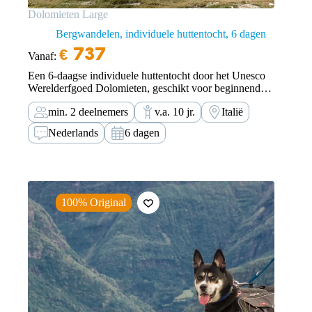
Dolomieten Large
Bergwandelen, individuele huttentocht
6 dagen
€
737
Vanaf:
Een 6-daagse individuele huttentocht door het Unesco
Werelderfgoed Dolomieten, geschikt voor beginnende
en licht gevorderde bergwandelaars. Je loopt zelfstandig
min. 2 deelnemers
v.a. 10 jr.
Italië
en op eigen risico met behulp van onze wandelapp.
Nederlands
6 dagen
100% Original