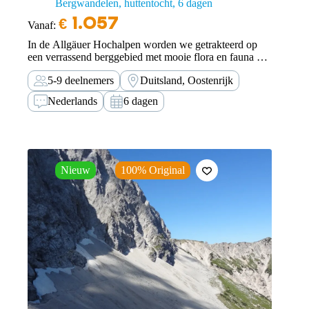
Bergwandelen, huttentocht
6 dagen
€
1.057
Vanaf:
In de Allgäuer Hochalpen worden we getrakteerd op
een verrassend berggebied met mooie flora en fauna en
gezellige berghutten met goede keukens.
5-9 deelnemers
Duitsland, Oostenrijk
Nederlands
6 dagen
Nieuw
100% Original