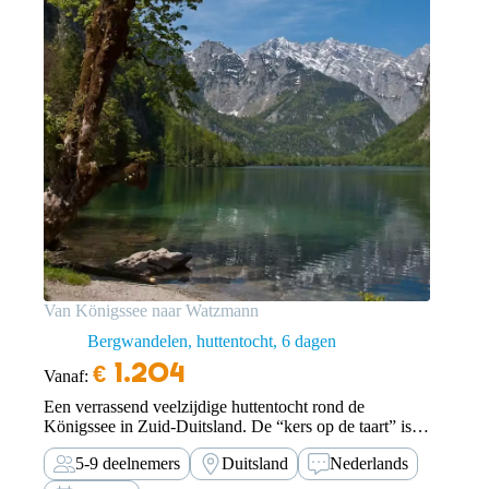
Van Königssee naar Watzmann
Bergwandelen, huttentocht
6 dagen
€
1.204
Vanaf:
Een verrassend veelzijdige huttentocht rond de
Königssee in Zuid-Duitsland. De “kers op de taart” is
natuurlijk de beklimming van de Watzmann.
5-9 deelnemers
Duitsland
Nederlands