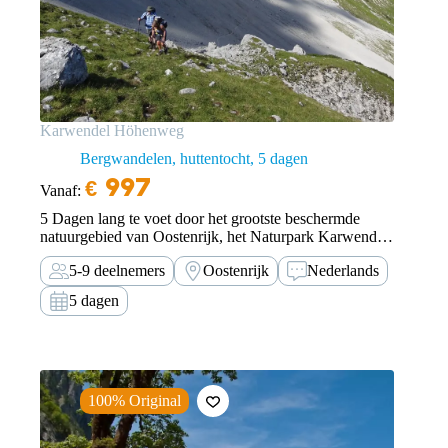
Karwendel Höhenweg
Bergwandelen, huttentocht
5 dagen
€
997
Vanaf:
5 Dagen lang te voet door het grootste beschermde
natuurgebied van Oostenrijk, het Naturpark Karwendel.
Onze Karwendel Höhenweg is een bucketlist avontuur
5-9 deelnemers
Oostenrijk
Nederlands
voor ervaren en conditioneel sterke huttentochters.
5 dagen
100% Original