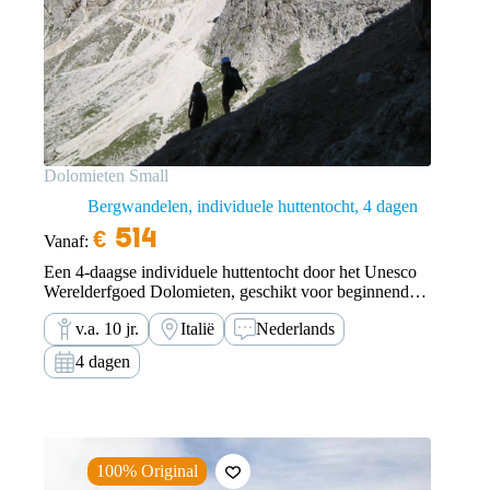
Dolomieten Small
Bergwandelen, individuele huttentocht
4 dagen
€
514
Vanaf:
Een 4-daagse individuele huttentocht door het Unesco
Werelderfgoed Dolomieten, geschikt voor beginnende
en licht gevorderde bergwandelaars. Je loopt zelfstandig
v.a. 10 jr.
Italië
Nederlands
en op eigen risico met behulp van onze wandelapp.
4 dagen
100% Original