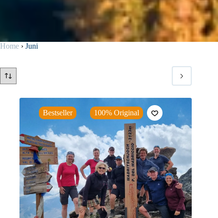
Home
›
Juni
Bestseller
100% Original