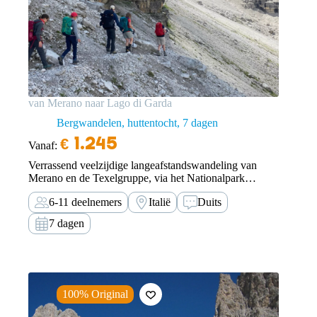
van Merano naar Lago di Garda
Bergwandelen, huttentocht
7 dagen
€
1.245
Vanaf:
Verrassend veelzijdige langeafstandswandeling van
Merano en de Texelgruppe, via het Nationalpark
Stilferjoch en de Brenta naar het Lago di Garda.
6-11 deelnemers
Italië
Duits
7 dagen
100% Original