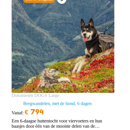
Dolomieten DOGS Large
Bergwandelen, met de hond
6 dagen
€
794
Vanaf:
Een 6-daagse huttentocht voor viervoeters en hun
baasjes door één van de mooiste delen van de