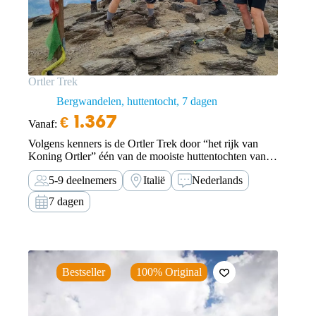
Ortler Trek
Bergwandelen, huttentocht
7 dagen
€
1.367
Vanaf:
Volgens kenners is de Ortler Trek door “het rijk van
Koning Ortler” één van de mooiste huttentochten van
de Alpen. Ervaar dit prachtige gebied en wandel met
5-9 deelnemers
Italië
Nederlands
TOE vanuit het Ultental naar de Ortler.
7 dagen
Bestseller
100% Original