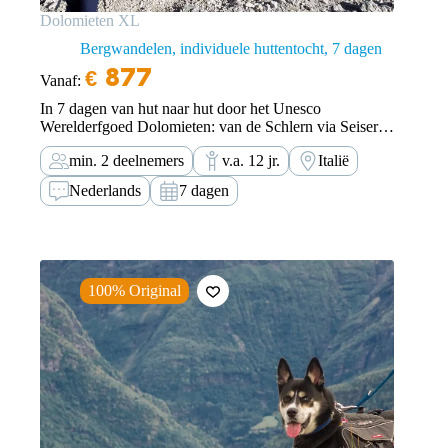
Dolomieten XL
Bergwandelen, individuele huttentocht
7 dagen
€
877
Vanaf:
In 7 dagen van hut naar hut door het Unesco
Werelderfgoed Dolomieten: van de Schlern via Seiser
Alm, Lang- en Plattkofel en Rotwand naar de
min. 2 deelnemers
v.a. 12 jr.
Italië
Rosengarten.
Nederlands
7 dagen
100% Original