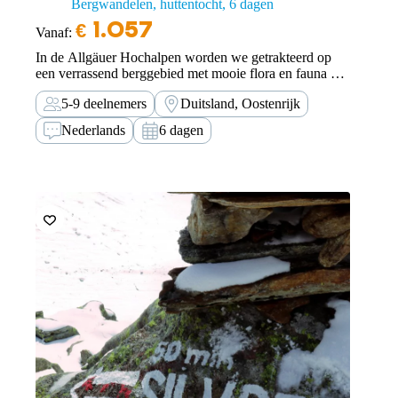
Bergwandelen, huttentocht
6 dagen
€
1.057
Vanaf:
In de Allgäuer Hochalpen worden we getrakteerd op
een verrassend berggebied met mooie flora en fauna en
gezellige berghutten met goede keukens.
5-9 deelnemers
Duitsland, Oostenrijk
Nederlands
6 dagen