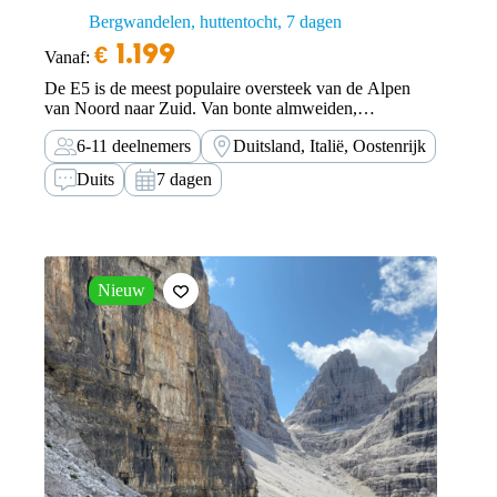
Bergwandelen, huttentocht
7 dagen
€
1.199
Vanaf:
De E5 is de meest populaire oversteek van de Alpen
van Noord naar Zuid. Van bonte almweiden,
indrukwekkende rotsmassieven tot uitgestrekte witte
6-11 deelnemers
Duitsland, Italië, Oostenrijk
gletsjers.
Duits
7 dagen
Nieuw