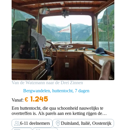
Van de Watzmann naar de Drei Zinnen
Bergwandelen, huttentocht
7 dagen
€
1.245
Vanaf:
Een huttentocht, die qua schoonheid nauwelijks te
overtreffen is. Als parels aan een ketting rijgen de
landschappelijke hoogtepunten zich aaneen.
6-11 deelnemers
Duitsland, Italië, Oostenrijk