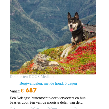
Dolomieten DOGS Medium
Bergwandelen, met de hond
5 dagen
€
687
Vanaf:
Een 5-daagse huttentocht voor viervoeters en hun
baasjes door één van de mooiste delen van de
Dolomieten.