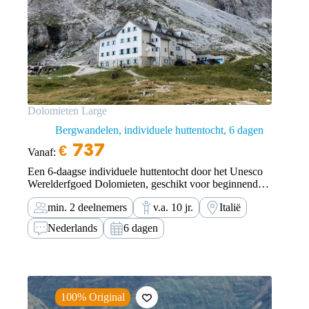
Dolomieten Large
Bergwandelen, individuele huttentocht
6 dagen
€
737
Vanaf:
Een 6-daagse individuele huttentocht door het Unesco
Werelderfgoed Dolomieten, geschikt voor beginnende
en licht gevorderde bergwandelaars. Je loopt zelfstandig
min. 2 deelnemers
v.a. 10 jr.
Italië
en op eigen risico met behulp van onze wandelapp.
Nederlands
6 dagen
100% Original