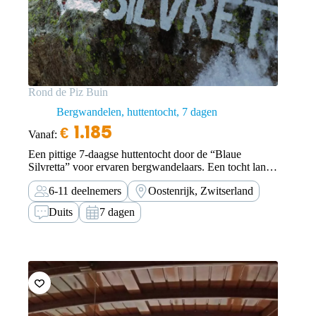
Rond de Piz Buin
Bergwandelen, huttentocht
7 dagen
€
1.185
Vanaf:
Een pittige 7-daagse huttentocht door de “Blaue
Silvretta” voor ervaren bergwandelaars. Een tocht langs
indrukwekkende gletsjerlandschappen.
6-11 deelnemers
Oostenrijk, Zwitserland
Duits
7 dagen