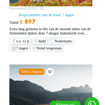
Dolomieten DOGS XL
Bergwandelen, met de hond
7 dagen
€
897
Vanaf:
Extra lang genieten in één van de mooiste delen van de
Dolomieten tijdens deze 7-daagse huttentocht voor
viervoeters en hun baasjes.
v.a. 12 jr.
Italië
Nederlands
7 dagen
Hond toegestaan
100% Original
Whatsapp ons!