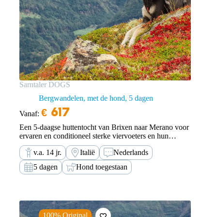
Sarntaler DOGS
Bergwandelen, met de hond
5 dagen
€
617
Vanaf:
Een 5-daagse huttentocht van Brixen naar Merano voor
ervaren en conditioneel sterke viervoeters en hun
baasjes.
v.a. 14 jr.
Italië
Nederlands
5 dagen
Hond toegestaan
100% Original