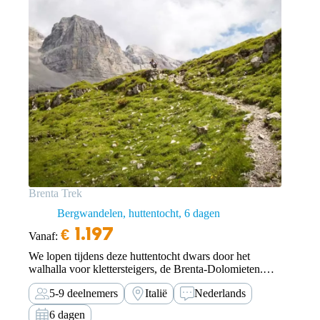
Brenta Trek
Bergwandelen, huttentocht
6 dagen
€
1.197
Vanaf:
We lopen tijdens deze huttentocht dwars door het
walhalla voor klettersteigers, de Brenta-Dolomieten.
Ervaar dit magnifieke gebied zonder te klettersteigen.
5-9 deelnemers
Italië
Nederlands
6 dagen