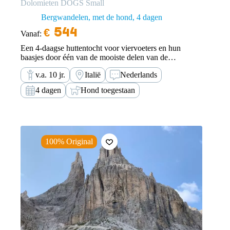
Dolomieten DOGS Small
Bergwandelen, met de hond
4 dagen
€
544
Vanaf:
Een 4-daagse huttentocht voor viervoeters en hun
baasjes door één van de mooiste delen van de
Dolomieten.
v.a. 10 jr.
Italië
Nederlands
4 dagen
Hond toegestaan
100% Original