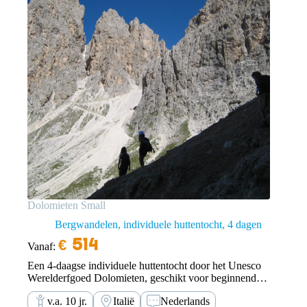
Dolomieten Small
Bergwandelen, individuele huttentocht
4 dagen
€
514
Vanaf:
Een 4-daagse individuele huttentocht door het Unesco
Werelderfgoed Dolomieten, geschikt voor beginnende
en licht gevorderde bergwandelaars. Je loopt zelfstandig
v.a. 10 jr.
Italië
Nederlands
en op eigen risico met behulp van onze wandelapp.