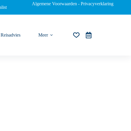
Algemene Voorwaarden
-
Privacyverklaring
list
Reisadvies
Meer
Winkelwagen