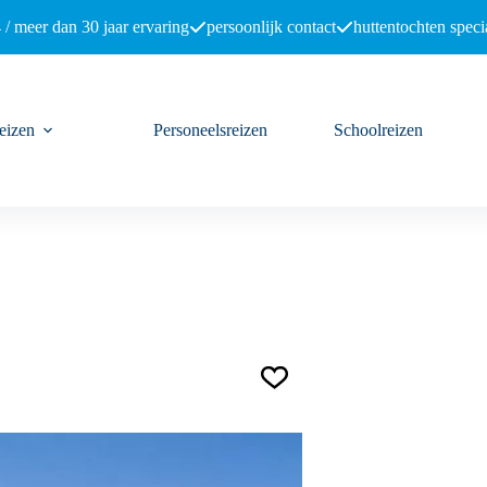
 / meer dan 30 jaar ervaring
persoonlijk contact
huttentochten specia
eizen
Personeelsreizen
Schoolreizen