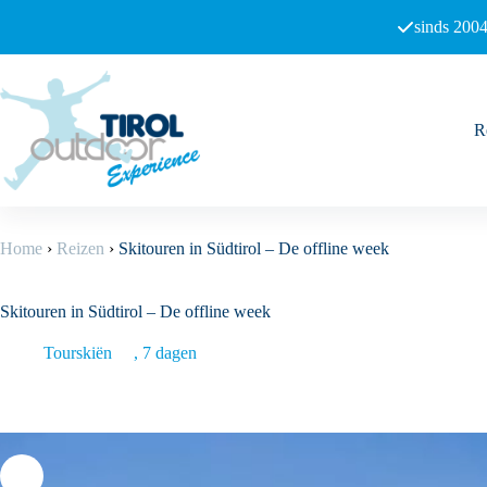
Ga
sinds 2004
naar
de
inhoud
R
Home
›
Reizen
›
Skitouren in Südtirol – De offline week
Skitouren in Südtirol – De offline week
Tourskiën
7 dagen