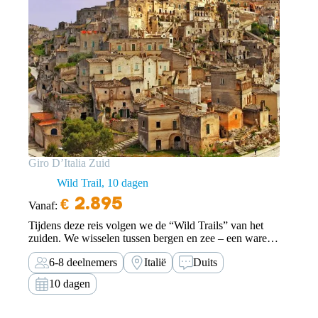
Giro D’Italia Zuid
Wild Trail
10 dagen
€
2.895
Vanaf:
Tijdens deze reis volgen we de “Wild Trails” van het
zuiden. We wisselen tussen bergen en zee – een ware
“Giro d’Italia” door de ziel van de Mezzogiorno.
6-8 deelnemers
Italië
Duits
10 dagen