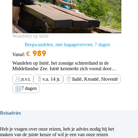
Wandelen op Istrië
Bergwandelen, met bagagevervoer
7 dagen
€
989
Vanaf:
Wandelen op Istrië, het zonnige schiereiland in de
Middellandse Zee. Istrië kenmerkt zich vooral door
pittoreske vissersdorpjes, stadjes op de karstheuvels,
n.v.t.
v.a. 14 jr.
Italië, Kroatië, Slovenië
wijngaarden en valleien. Het startpunt van deze
wandeltocht is Triëst. Tijdens het Romeinse rijk groeide
7 dagen
Triëst uit van een relatief…
Reisadvies
Heb je vragen over onze reizen, heb je advies nodig bij het
maken van de juiste keuze of wil je een van onze reizen