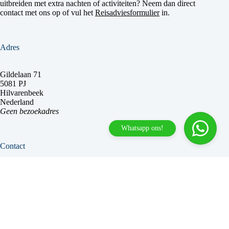
uitbreiden met extra nachten of activiteiten? Neem dan direct
contact met ons op of vul het
Reisadviesformulier
in.
Adres
Gildelaan 71
5081 PJ
Hilvarenbeek
Nederland
Geen bezoekadres
Whatsapp ons!
Contact
+31(0)13-5056440
(
klik hier voor onze actuele bereikbaarheid
)
Arres
info@tiroloutdoor.nl
De snelste weg naar je volgende
KvK 50543938
avontuur in de Alpen!
Facebook
Twitter
Instagram
LinkedIn