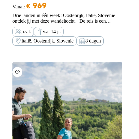
€
969
Vanaf:
Drie landen in één week! Oostenrijk, Italië, Slovenië
ontdek jij met deze wandeltocht. De reis is een
eenmalige beleving, absoluut de moeite waard om te
n.v.t.
v.a. 14 jr.
ontdekken. Beleef een spannende wandelreis met
bagagevervoer, langs indrukwekkende berg- en
Italië, Oostenrijk, Slovenië
8 dagen
natuurlandschappen getekend door…