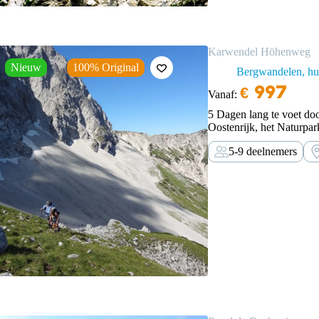
Karwendel Höhenweg
Nieuw
100% Original
Bergwandelen, hut
€
997
Vanaf:
5 Dagen lang te voet do
Oostenrijk, het Naturp
bucketlist avontuur voor 
5-9 deelnemers