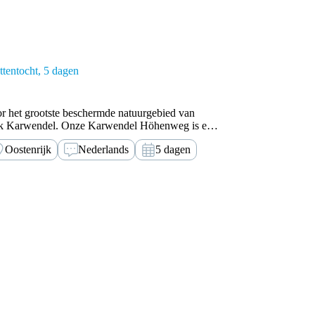
tentocht
5 dagen
or het grootste beschermde natuurgebied van
ark Karwendel. Onze Karwendel Höhenweg is een
ervaren en conditioneel sterke huttentochters.
Oostenrijk
Nederlands
5 dagen