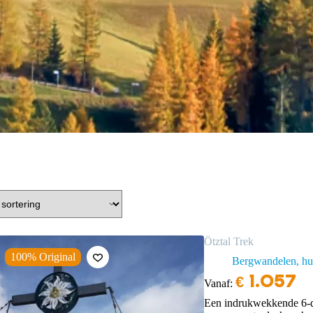
Ötztal Trek
100% Original
Bergwandelen, hut
€
1.057
Vanaf:
Een indrukwekkende 6-da