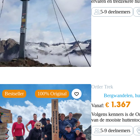
ervaren en tredzekere hut
5-9 deelnemers
Ortler Trek
Bestseller
100% Original
Bergwandelen, hut
€
1.367
Vanaf:
Volgens kenners is de Or
van de mooiste huttentoc
en wandel met TOE vanuit
5-9 deelnemers