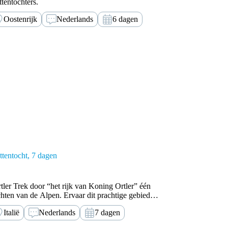
tentochters.
Oostenrijk
Nederlands
6 dagen
tentocht
7 dagen
tler Trek door “het rijk van Koning Ortler” één
hten van de Alpen. Ervaar dit prachtige gebied
 het Ultental naar de Ortler.
Italië
Nederlands
7 dagen