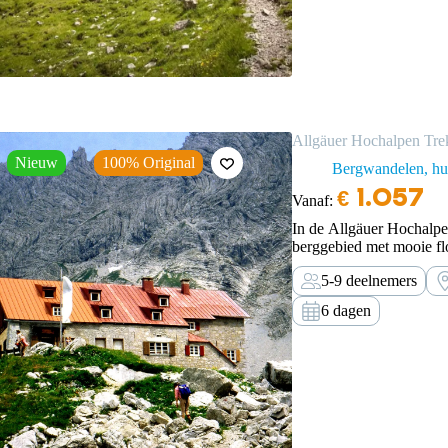
Allgäuer Hochalpen Tre
Nieuw
100% Original
Bergwandelen, hut
€
1.057
Vanaf:
In de Allgäuer Hochalpe
berggebied met mooie fl
keukens.
5-9 deelnemers
6 dagen