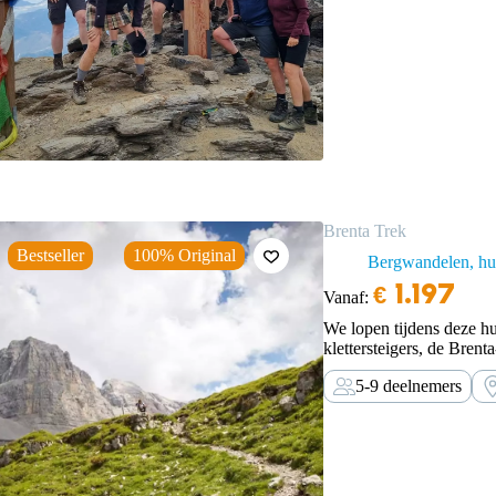
Brenta Trek
Bestseller
100% Original
Bergwandelen, hut
€
1.197
Vanaf:
We lopen tijdens deze hu
klettersteigers, de Bren
zonder te klettersteigen.
5-9 deelnemers