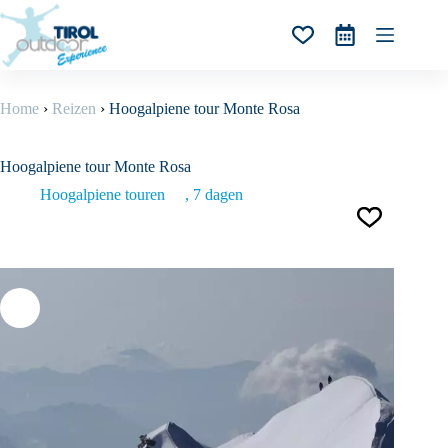
Ga
naar
Winkelwagen
de
inhoud
Home
›
Reizen
›
Hoogalpiene tour Monte Rosa
Hoogalpiene tour Monte Rosa
Hoogalpiene touren
7 dagen