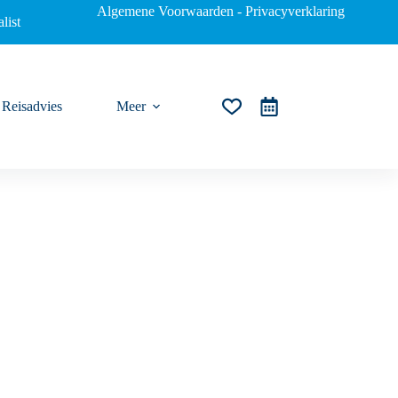
Algemene Voorwaarden
-
Privacyverklaring
list
Reisadvies
Meer
Winkelwagen