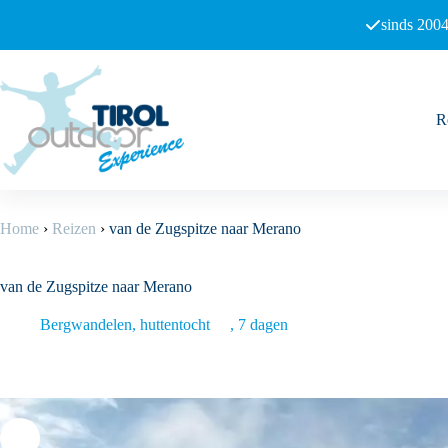
Ga
sinds 2004
naar
de
inhoud
R
Home
›
Reizen
›
van de Zugspitze naar Merano
van de Zugspitze naar Merano
Bergwandelen, huttentocht
7 dagen