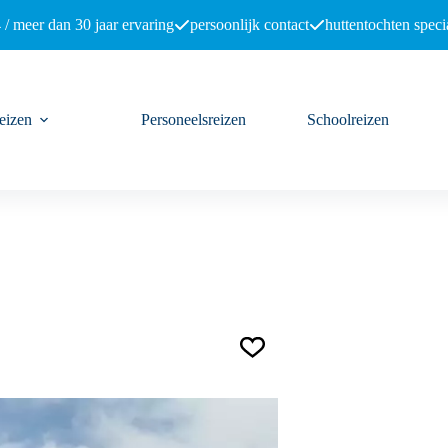
 / meer dan 30 jaar ervaring
persoonlijk contact
huttentochten specia
eizen
Personeelsreizen
Schoolreizen