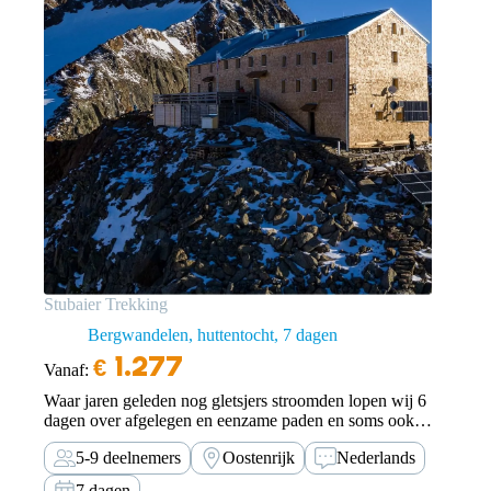
Stubaier Trekking
Bergwandelen, huttentocht
7 dagen
€
1.277
Vanaf:
Waar jaren geleden nog gletsjers stroomden lopen wij 6
dagen over afgelegen en eenzame paden en soms ook
door ongebaand terrein langs beide kanten van de
5-9 deelnemers
Oostenrijk
Nederlands
Alpenhoofdkam van het Wipptal via het “hoog boven
de wolken” gelegen Becherhaus naar het…
7 dagen