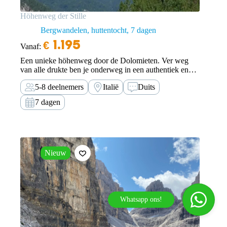
Höhenweg der Stille
Bergwandelen, huttentocht
7 dagen
€
1.195
Vanaf:
Een unieke höhenweg door de Dolomieten. Ver weg
van alle drukte ben je onderweg in een authentiek en
eenzaam natuurlandschap met prachtige flora en fauna.
5-8 deelnemers
Italië
Duits
7 dagen
Nieuw
Whatsapp ons!