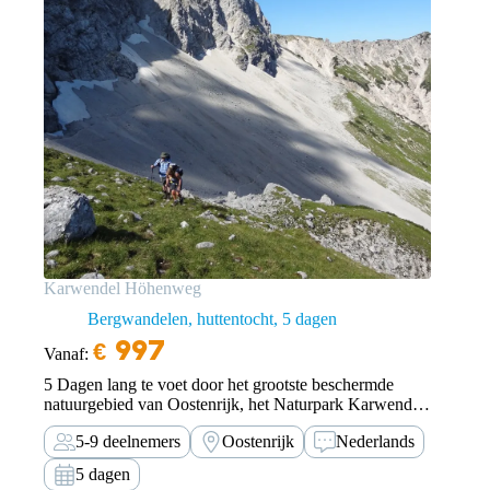
Karwendel Höhenweg
Bergwandelen, huttentocht
5 dagen
€
997
Vanaf:
5 Dagen lang te voet door het grootste beschermde
natuurgebied van Oostenrijk, het Naturpark Karwendel.
Onze Karwendel Höhenweg is een bucketlist avontuur
5-9 deelnemers
Oostenrijk
Nederlands
voor ervaren en conditioneel sterke huttentochters.
5 dagen