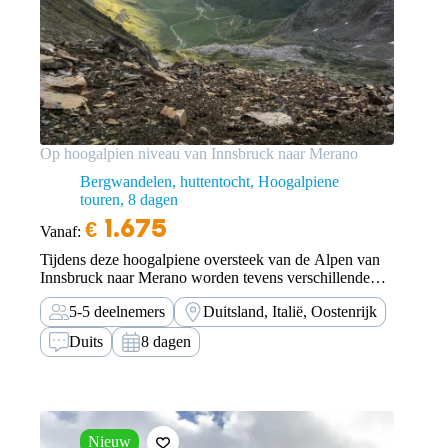
Op hoogalpien niveau van Innsbruck naar Merano
Bergwandelen, huttentocht, Hoogalpiene
touren
8 dagen
€
1.675
Vanaf:
Tijdens deze hoogalpiene oversteek van de Alpen van
Innsbruck naar Merano worden tevens verschillende
bekende en minder bekende bergtoppen beklommen.
5-5 deelnemers
Duitsland, Italië, Oostenrijk
Duits
8 dagen
Nieuw