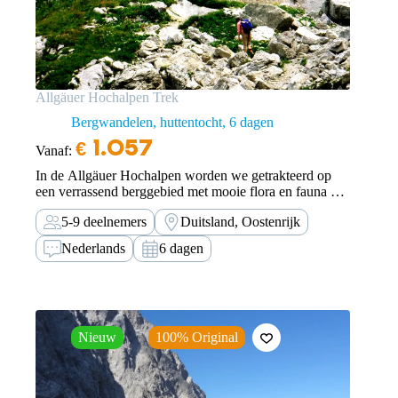
Allgäuer Hochalpen Trek
Bergwandelen, huttentocht
6 dagen
€
1.057
Vanaf:
In de Allgäuer Hochalpen worden we getrakteerd op
een verrassend berggebied met mooie flora en fauna en
gezellige berghutten met goede keukens.
5-9 deelnemers
Duitsland, Oostenrijk
Nederlands
6 dagen
Nieuw
100% Original