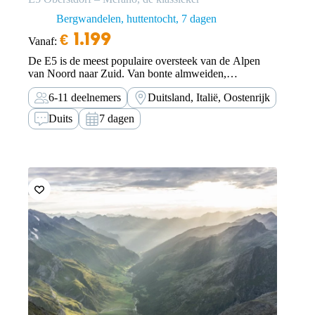
Bergwandelen, huttentocht
7 dagen
€
1.199
Vanaf:
De E5 is de meest populaire oversteek van de Alpen
van Noord naar Zuid. Van bonte almweiden,
indrukwekkende rotsmassieven tot uitgestrekte witte
6-11 deelnemers
Duitsland, Italië, Oostenrijk
gletsjers.
Duits
7 dagen