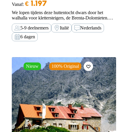
€
1.197
Vanaf:
We lopen tijdens deze huttentocht dwars door het
walhalla voor klettersteigers, de Brenta-Dolomieten.
Ervaar dit magnifieke gebied zonder te klettersteigen.
5-9 deelnemers
Italië
Nederlands
6 dagen
Nieuw
100% Original