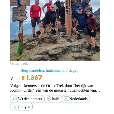
Ortler Trek
Bergwandelen, huttentocht
7 dagen
€
1.367
Vanaf:
Volgens kenners is de Ortler Trek door “het rijk van
Koning Ortler” één van de mooiste huttentochten van
de Alpen. Ervaar dit prachtige gebied en wandel met
5-9 deelnemers
Italië
Nederlands
TOE vanuit het Ultental naar de Ortler.
7 dagen