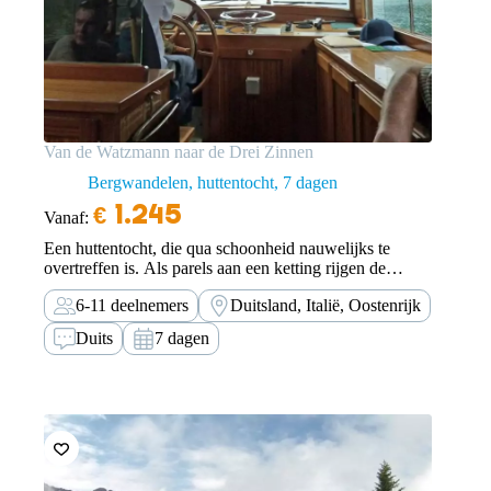
Van de Watzmann naar de Drei Zinnen
Bergwandelen, huttentocht
7 dagen
€
1.245
Vanaf:
Een huttentocht, die qua schoonheid nauwelijks te
overtreffen is. Als parels aan een ketting rijgen de
landschappelijke hoogtepunten zich aaneen.
6-11 deelnemers
Duitsland, Italië, Oostenrijk
Duits
7 dagen