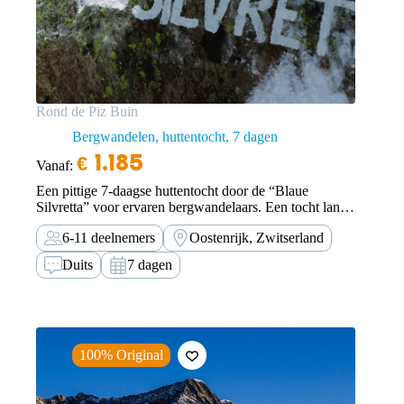
Rond de Piz Buin
Bergwandelen, huttentocht
7 dagen
€
1.185
Vanaf:
Een pittige 7-daagse huttentocht door de “Blaue
Silvretta” voor ervaren bergwandelaars. Een tocht langs
indrukwekkende gletsjerlandschappen.
6-11 deelnemers
Oostenrijk, Zwitserland
Duits
7 dagen
100% Original