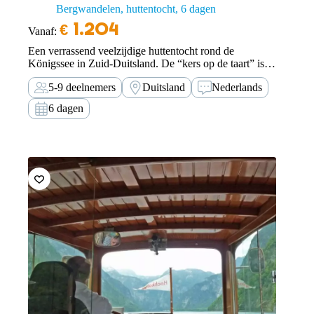
Bergwandelen, huttentocht
6 dagen
€
1.204
Vanaf:
Een verrassend veelzijdige huttentocht rond de
Königssee in Zuid-Duitsland. De “kers op de taart” is
natuurlijk de beklimming van de Watzmann.
5-9 deelnemers
Duitsland
Nederlands
6 dagen