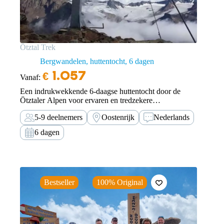
Ötztal Trek
Bergwandelen, huttentocht
6 dagen
€
1.057
Vanaf:
Een indrukwekkende 6-daagse huttentocht door de
Ötztaler Alpen voor ervaren en tredzekere
huttentochters.
5-9 deelnemers
Oostenrijk
Nederlands
6 dagen
Bestseller
100% Original