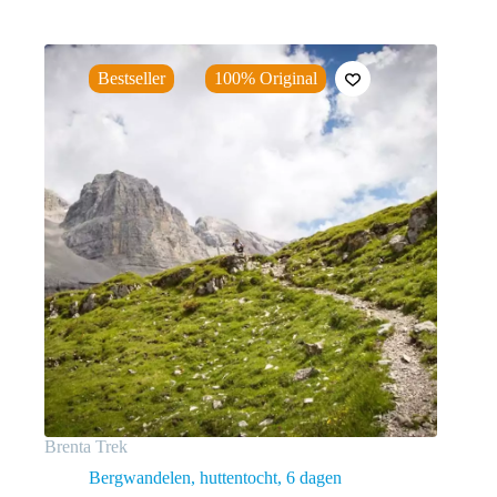
Bestseller
100% Original
Brenta Trek
Bergwandelen, huttentocht
6 dagen