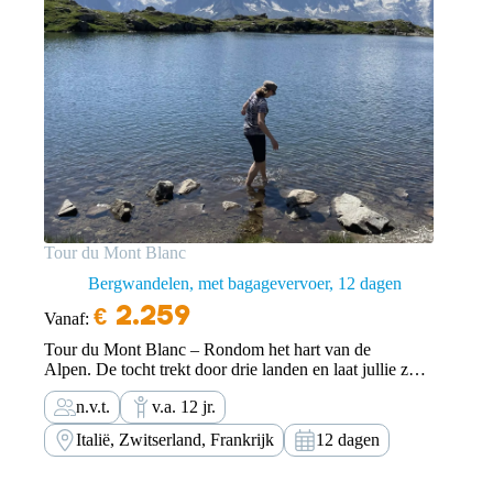
Tour du Mont Blanc
Bergwandelen, met bagagevervoer
12 dagen
€
2.259
Vanaf:
Tour du Mont Blanc – Rondom het hart van de
Alpen. De tocht trekt door drie landen en laat jullie zo
dichtbij mogelijk de hoogste spectaculaire top van
n.v.t.
v.a. 12 jr.
Europa zien. De Tour du Mont Blanc is een van de
grootste avonturen…
Italië, Zwitserland, Frankrijk
12 dagen