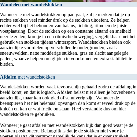
Wandelen met wandelstokken
Wanneer je met wandelstokken op pad gaat, zul je merken dat je op
rechte stukken veel minder druk op de stokken uitoefent. Ze helpen
echter wel bij het behouden van balans, richting, ritme en de juiste
voetplaatsing. Door de stokken op een constante afstand en snelheid
neer te zetten, kom je in een ritmische beweging, vergelijkbaar met het
gebruik van stokken tijdens wintersport. Wandelstokken bieden ook
aanzienlijke voordelen op verschillende ondergronden, zoals
sneeuwvelden, natte modderige stukken, gras en slecht aangelegde
paden, waar ze helpen om glijden te voorkomen en extra stabiliteit te
bieden.
Afdalen
met wandelstokken
Wandelstokken worden vaak tevoorschijn gehaald zodra de afdaling in
beeld komt, en dat is logisch. Afdalen belast niet alleen je bovenbenen
aanzienlijk, maar kan ook glad of schuiverig zijn. Wanneer de
beenspieren het niet helemaal opvangen dan komt er teveel druk op de
knieën en kan er wat frictie ontstaan. Heel verstandig dus om hier
wandelstokken te gebruiken.
Wanneer je gaat afdalen met wandelstokken kijk dan goed waar je de
stokken positioneert. Belangrijk is dat je de stokken
niet
voor je
voeten
plaatst, dit vergroot namelijk de kans dat je er over struikelt.