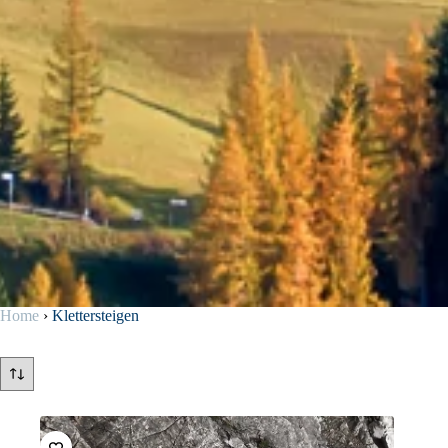
Home
›
Klettersteigen