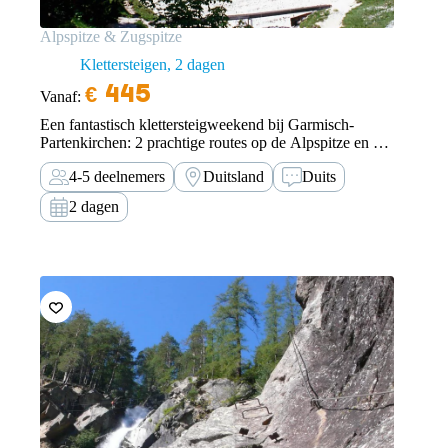
Alpspitze & Zugspitze
Klettersteigen
2 dagen
€
445
Vanaf:
Een fantastisch klettersteigweekend bij Garmisch-
Partenkirchen: 2 prachtige routes op de Alpspitze en op
de hoogste berg van Duitsland, de Zugspitze.
4-5 deelnemers
Duitsland
Duits
2 dagen