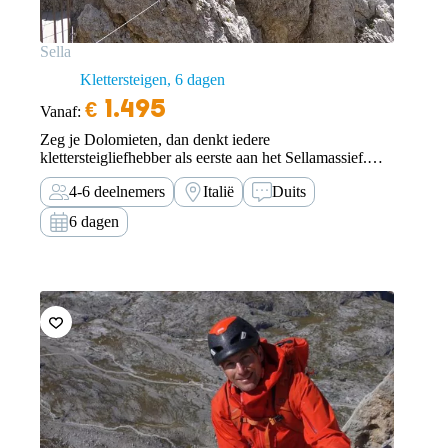
Sella
Klettersteigen
6 dagen
€
1.495
Vanaf:
Zeg je Dolomieten, dan denkt iedere
klettersteigliefhebber als eerste aan het Sellamassief.
Korte aanloop naar het begin van de routes en machtige
4-6 deelnemers
Italië
Duits
rotsen hebben absoluut bijgedragen aan de bekendheid
en de populariteit van dit gebied.
6 dagen