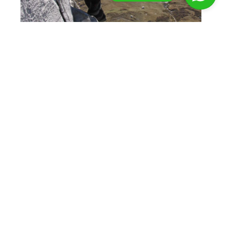
Rätikon
Arres
Klettersteigen
6 dagen
De snelste weg naar je volgende
€
1.175
Vanaf:
avontuur in de Alpen!
Een pittige huttentocht met enkele uitdagende
klettersteigroutes in het rustige Rätikon.
Welkom bij Tirol Outdoor Experience.
5-6 deelnemers
Oostenrijk
Duits
Wat kan ik voor je betekenen?
6 dagen
by Best4u Media