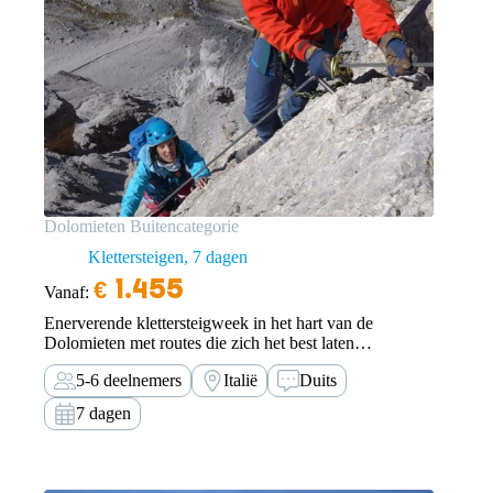
Dolomieten Buitencategorie
Klettersteigen
7 dagen
€
1.455
Vanaf:
Enerverende klettersteigweek in het hart van de
Dolomieten met routes die zich het best laten
omschrijven met extra lang, extra steil en extra moeilijk.
5-6 deelnemers
Italië
Duits
Kortom, een week lang klettersteigen van hut naar hut
voor conditioneel sterke en ervaren
7 dagen
klettersteigliefhebbers.