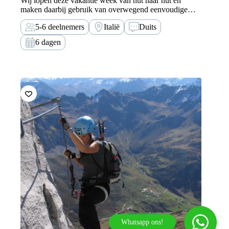
Wij lopen deze vakantie week van hut naar hut en
maken daarbij gebruik van overwegend eenvoudige
klettersteigen, met af en toe pittige passages. Het decor
5-6 deelnemers
Italië
Duits
is echter voortdurend geweldig.
6 dagen
Whatsapp ons!