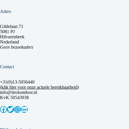
Adres
Gildelaan 71
5081 PJ
Hilvarenbeek
Nederland
Geen bezoekadres
Contact
+31(0)13-5056440
(
klik hier voor onze actuele bereikbaarheid
)
info@tiroloutdoor.nl
KvK 50543938
Facebook
Twitter
Instagram
LinkedIn