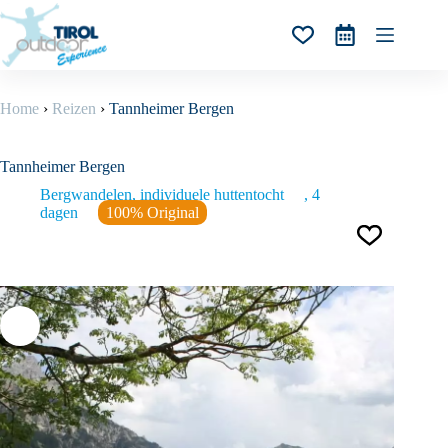
Ga
naar
Winkelwagen
de
inhoud
Home
›
Reizen
›
Tannheimer Bergen
Tannheimer Bergen
Bergwandelen, individuele huttentocht
4
dagen
100% Original