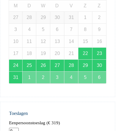
M
D
W
D
V
Z
Z
27
28
29
30
31
1
2
3
4
5
6
7
8
9
10
11
12
13
14
15
16
17
18
19
20
21
22
23
24
25
26
27
28
29
30
31
1
2
3
4
5
6
Toeslagen
Eenpersoonstoeslag (
€
319
)