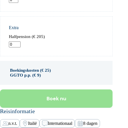
Extra
Halfpension (
€
205
)
Boekingskosten (
€
25
)
GGTO p.p. (
€
9
)
Boek nu
Reisinformatie
n.v.t.
Italië
Internationaal
8 dagen