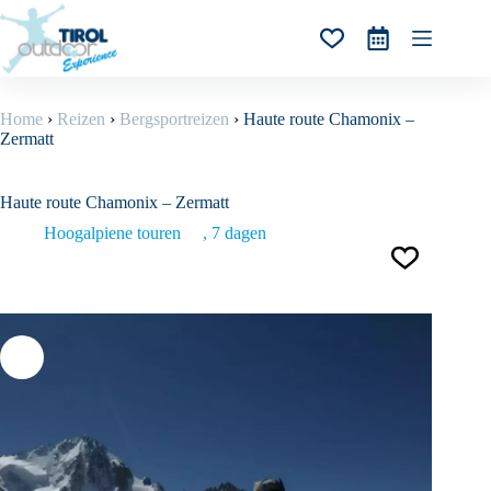
Ga
naar
Winkelwagen
de
inhoud
Home
›
Reizen
›
Bergsportreizen
›
Haute route Chamonix –
Zermatt
Haute route Chamonix – Zermatt
Hoogalpiene touren
7 dagen