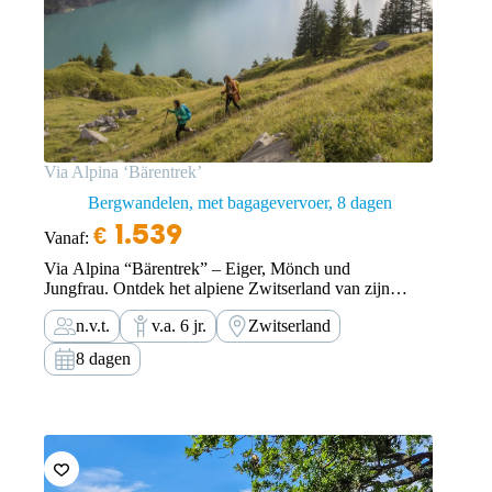
Via Alpina ‘Bärentrek’
Bergwandelen, met bagagevervoer
8 dagen
€
1.539
Vanaf:
Via Alpina “Bärentrek” – Eiger, Mönch und
Jungfrau. Ontdek het alpiene Zwitserland van zijn
mooiste kant: Met de ‘Bärentrek’ ben je op een
n.v.t.
v.a. 6 jr.
Zwitserland
bijzondere tocht, over spectaculaire passen en voorbij
de grandioze gletsjers. De Via Alpina begeleid je door
8 dagen
dalen en ravijnen,…