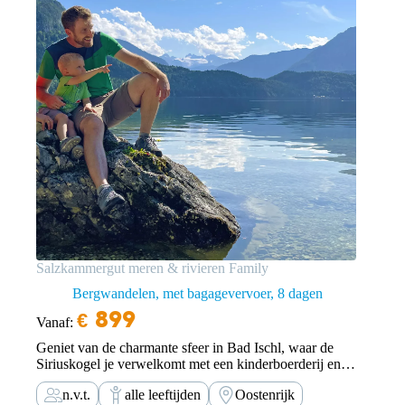
Salzkammergut meren & rivieren Family
Bergwandelen, met bagagevervoer
8 dagen
€
899
Vanaf:
Geniet van de charmante sfeer in Bad Ischl, waar de
Siriuskogel je verwelkomt met een kinderboerderij en
een uitkijktoren. Bij de Altausseer See combineer je
n.v.t.
alle leeftijden
Oostenrijk
wandelen met waterplezier. Voor de Skywalk boven