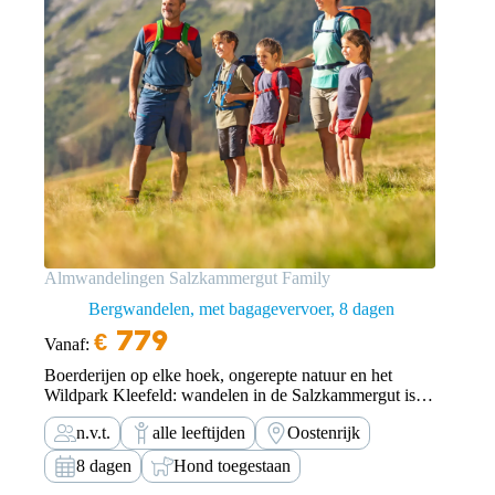
Almwandelingen Salzkammergut Family
Bergwandelen, met bagagevervoer
8 dagen
€
779
Vanaf:
Boerderijen op elke hoek, ongerepte natuur en het
Wildpark Kleefeld: wandelen in de Salzkammergut is
een waar plezier voor dierenliefhebbers! Na een
n.v.t.
alle leeftijden
Oostenrijk
verfrissende duik in de Wolfgangsee en een ritje met de
zomerrodelbaan, kun je jezelf versterken met Kasnockn
8 dagen
Hond toegestaan
en…