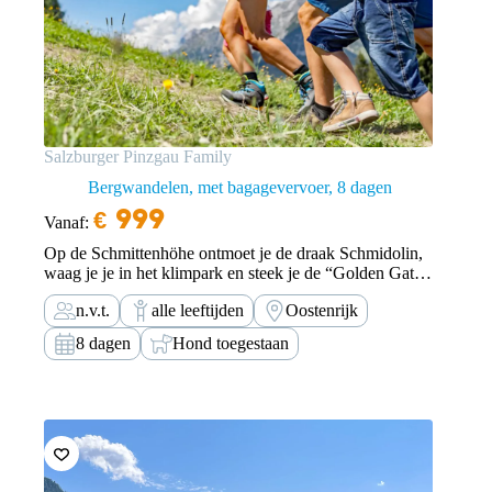
Salzburger Pinzgau Family
Bergwandelen, met bagagevervoer
8 dagen
€
999
Vanaf:
Op de Schmittenhöhe ontmoet je de draak Schmidolin,
waag je je in het klimpark en steek je de “Golden Gate
Bridge van de Alpen” over. Vervolgens maak je een
n.v.t.
alle leeftijden
Oostenrijk
boottocht over de Zeller See en ga je met de
Natrunbahn…
8 dagen
Hond toegestaan