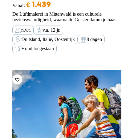
€
1.439
Vanaf:
De Lüftlmalerei in Mittenwald is een culturele
bezienswaardigheid, waarna de Geisterklamm je naar
Oostenrijk leidt. In Zuid-Tirol wacht je niet alleen een
n.v.t.
v.a. 12 jr.
prachtig berglandschap, maar ook eindeloze
boomgaarden en culinaire genoegens, van spek tot wijn.
Duitsland, Italië, Oostenrijk
8 dagen
Hond toegestaan