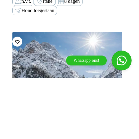
n.v.t.
Italië
8 dagen
De mediterrane flair en het eindeloze uitzicht over het
meer betoveren je tijdens panoramawandelingen…
Hond toegestaan
Whatsapp ons!
Arres
De snelste weg naar je volgende
avontuur in de Alpen!
Welkom bij Tirol Outdoor Experience.
Wat kan ik voor je betekenen?