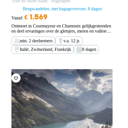
Tour du Mont Blanc “Highlights”
Bergwandelen, met bagagevervoer
8 dagen
€
1.569
Vanaf:
Ontmoet in Courmayeur en Chamonix gelijkgestemden
en deel ervaringen over de gletsjers, meren en valleien
rondom de Mont Blanc. Het Lac Blanc, het Val Ferret
min. 2 deelnemers
v.a. 12 jr.
en het Refuge de la Croix du Bonhomme zijn slechts
enkele van de indrukwekkende plekken…
Italië, Zwitserland, Frankrijk
8 dagen