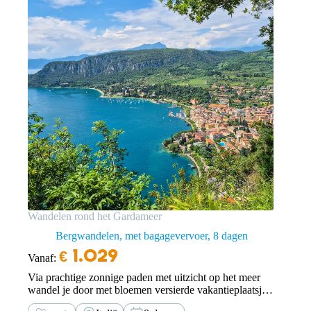
Wandelen rond het Gardameer
Bergwandelen, met bagagevervoer
8 dagen
€
1.029
Vanaf:
Via prachtige zonnige paden met uitzicht op het meer
wandel je door met bloemen versierde vakantieplaatsjes,
van de steile bergen van Riva tot de elegante Riviera.