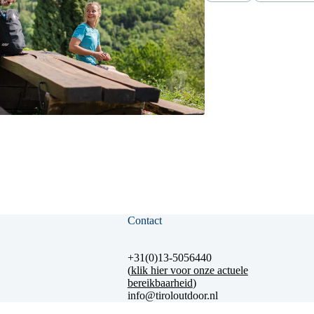
Contact
+31(0)13-5056440
(
klik hier voor onze actuele
bereikbaarheid
)
info@tiroloutdoor.nl
KvK 50543938