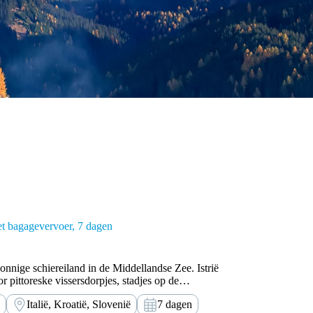
t bagagevervoer
7 dagen
onnige schiereiland in de Middellandse Zee. Istrië
 pittoreske vissersdorpjes, stadjes op de
n en valleien. Het startpunt van deze wandeltocht
Italië, Kroatië, Slovenië
7 dagen
meinse rijk groeide Triëst uit van een relatief…