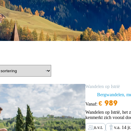
Wandelen op Istrië
Bergwandelen, me
€
989
Vanaf:
Wandelen op Istrië, het z
kenmerkt zich vooral door
karstheuvels, wijngaarde
n.v.t.
v.a. 14 jr.
is Triëst. Tijdens het Ro