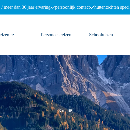
 / meer dan 30 jaar ervaring
persoonlijk contact
huttentochten specia
eizen
Personeelsreizen
Schoolreizen
Kroatië