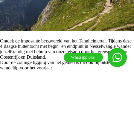
Ontdek de imposante bergwereld van het Tannheimertal. Tijdens deze
4-daagse huttentocht met begin- en eindpunt in Nesselwängle wandel
je zelfstandig met behulp van onze reisapp door het grensgebied van
Oostenrijk en Duitsland.
Whatsapp ons!
Door de zonnige ligging van het gebied is dit ook bij uitstek een
wandeltip voor het voorjaar!
Wil jij deze zomer een individuele huttentocht lopen? Klik dan snel
verder. Heb je nog vragen of wil je advies hebben van Arres? Bel, mail
Arres
of WhatsApp met ons, wij helpen graag.
De snelste weg naar je volgende
avontuur in de Alpen!
Reisadvies
Welkom bij Tirol Outdoor Experience.
Wat kan ik voor je betekenen?
Heb je vragen over onze reizen, heb je advies nodig bij het