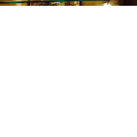
Een oude enzianwortel
Arres
De snelste weg naar je volgende
avontuur in de Alpen!
Welkom bij Tirol Outdoor Experience.
Wat kan ik voor je betekenen?
by Best4u Media
We proberen je op werkdagen tussen 09:00
Diverse oude flessen schnaps
en 17:00 uur zo snel mogelijk te