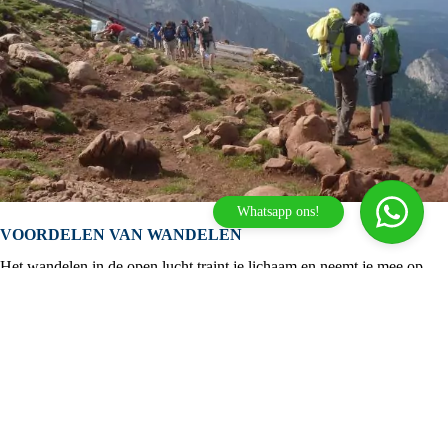
Whatsapp ons!
VOORDELEN VAN WANDELEN
Het wandelen in de open lucht traint je lichaam en neemt je mee op
een vlucht van de alledaagse stress, dat zal niet alleen je ziel goed
doen, maar speelt ook een belangrijke rol voor je gezondheid. Outdoor
Arres
activiteiten zoals wandelen hebben positieve effecten op je algemene
gezondheid. Door te trainen in de openlucht bescherm je je hart door je
De snelste weg naar je volgende
conditie te verbeteren, je bloeddruk omlaag te krijgen en je
avontuur in de Alpen!
bloedlichaampjes elastischer te maken. Wandelen helpt bij je hele
gezondheid:
Welkom bij Tirol Outdoor Experience.
Versterkt het immuunsysteem
Wat kan ik voor je betekenen?