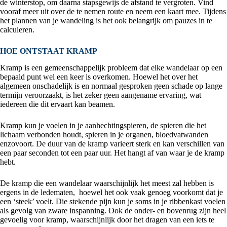
de winterstop, om daarna stapsgewijs de afstand te vergroten. Vind
vooraf meer uit over de te nemen route en neem een kaart mee. Tijdens
het plannen van je wandeling is het ook belangrijk om pauzes in te
calculeren.
HOE ONTSTAAT KRAMP
Kramp is een gemeenschappelijk probleem dat elke wandelaar op een
bepaald punt wel een keer is overkomen. Hoewel het over het
algemeen onschadelijk is en normaal gesproken geen schade op lange
termijn veroorzaakt, is het zeker geen aangename ervaring, wat
iedereen die dit ervaart kan beamen.
Kramp kun je voelen in je aanhechtingspieren, de spieren die het
lichaam verbonden houdt, spieren in je organen, bloedvatwanden
enzovoort. De duur van de kramp varieert sterk en kan verschillen van
een paar seconden tot een paar uur. Het hangt af van waar je de kramp
hebt.
De kramp die een wandelaar waarschijnlijk het meest zal hebben is
ergens in de ledematen, hoewel het ook vaak genoeg voorkomt dat je
een ‘steek’ voelt. Die stekende pijn kun je soms in je ribbenkast voelen
als gevolg van zware inspanning. Ook de onder- en bovenrug zijn heel
gevoelig voor kramp, waarschijnlijk door het dragen van een iets te