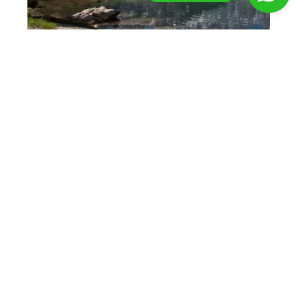
Van Königssee naar Watzmann
Arres
Bergwandelen, huttentocht
6 dagen
De snelste weg naar je volgende
€
1.204
Vanaf:
avontuur in de Alpen!
Een verrassend veelzijdige huttentocht rond de
Königssee in Zuid-Duitsland. De “kers op de taart” is
natuurlijk de beklimming van de Watzmann.
Welkom bij Tirol Outdoor Experience.
5-9 deelnemers
Duitsland
Nederlands
Wat kan ik voor je betekenen?
6 dagen
Bestseller
100% Original
by Best4u Media