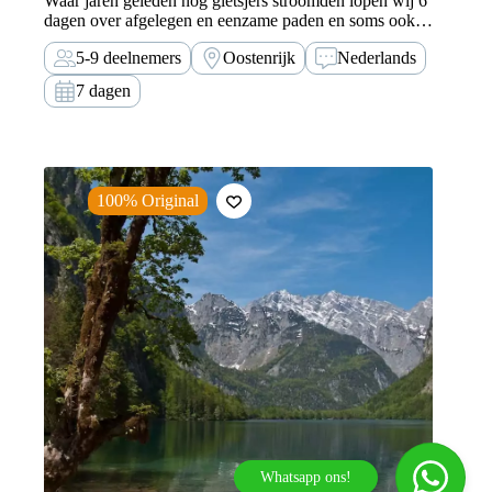
Waar jaren geleden nog gletsjers stroomden lopen wij 6
dagen over afgelegen en eenzame paden en soms ook
door ongebaand terrein langs beide kanten van de
5-9 deelnemers
Oostenrijk
Nederlands
Alpenhoofdkam van het Wipptal via het “hoog boven
de wolken” gelegen Becherhaus naar het…
7 dagen
100% Original
Whatsapp ons!