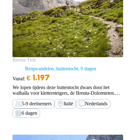
Brenta Trek
Bergwandelen, huttentocht
6 dagen
€
1.197
Vanaf:
We lopen tijdens deze huttentocht dwars door het
walhalla voor klettersteigers, de Brenta-Dolomieten.
Ervaar dit magnifieke gebied zonder te klettersteigen.
5-9 deelnemers
Italië
Nederlands
6 dagen