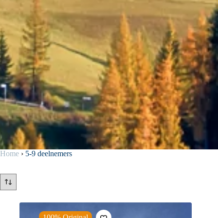
Home
›
5-9 deelnemers
100% Original