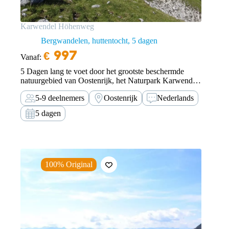
Karwendel Höhenweg
Bergwandelen, huttentocht
5 dagen
€
997
Vanaf:
5 Dagen lang te voet door het grootste beschermde
natuurgebied van Oostenrijk, het Naturpark Karwendel.
Onze Karwendel Höhenweg is een bucketlist avontuur
5-9 deelnemers
Oostenrijk
Nederlands
voor ervaren en conditioneel sterke huttentochters.
5 dagen
100% Original