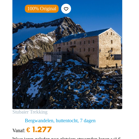
100% Original
Stubaier Trekking
Bergwandelen, huttentocht
7 dagen
€
1.277
Vanaf: