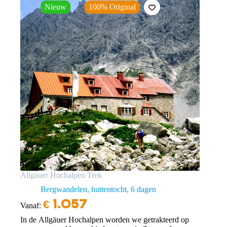
Nieuw
100% Original
Allgäuer Hochalpen Trek
Bergwandelen, huttentocht
6 dagen
€
1.057
Vanaf:
In de Allgäuer Hochalpen worden we getrakteerd op