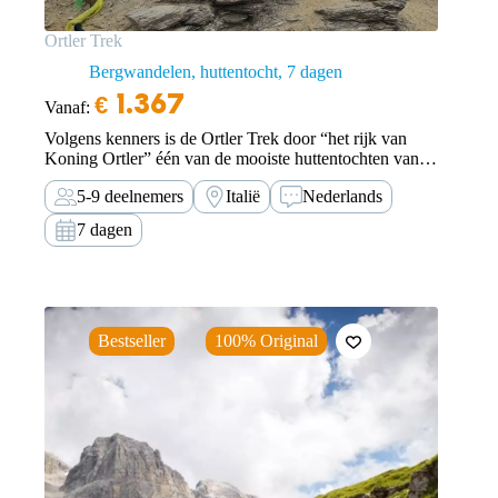
Ortler Trek
Bergwandelen, huttentocht
7 dagen
€
1.367
Vanaf:
Volgens kenners is de Ortler Trek door “het rijk van
Koning Ortler” één van de mooiste huttentochten van
de Alpen. Ervaar dit prachtige gebied en wandel met
5-9 deelnemers
Italië
Nederlands
TOE vanuit het Ultental naar de Ortler.
7 dagen
Bestseller
100% Original